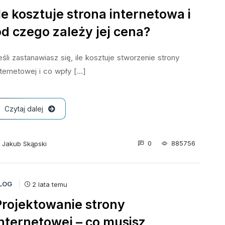
le kosztuje strona internetowa i
d czego zależy jej cena?
eśli zastanawiasz się, ile kosztuje stworzenie strony
nternetowej i co wpły [...]
Czytaj dalej
0
885756
Jakub Skąpski
LOG
2 lata temu
Projektowanie strony
internetowej – co musisz