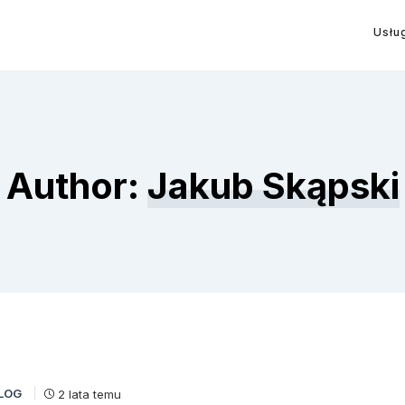
Usłu
Author:
Jakub Skąpski
LOG
2 lata temu