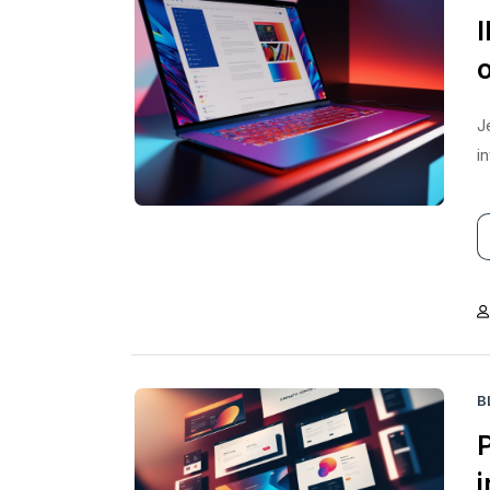
I
o
J
i
B